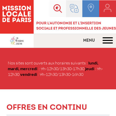
Pour l'autonomie et l'insertion
sociale et professionnelle des jeunes
MENU
Nos sites sont ouverts aux horaires suivants :
lundi,
mardi, mercredi
: 9h-12h30/13h30-17h30
jeudi
: 9h-
12h30
vendredi
: 9h-12h30/13h30-16h30
Offres en continu