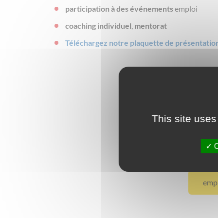
participation à des événements
emploi
coaching individuel
,
mentorat
Téléchargez notre plaquette de présentation
This site uses
Con
O
empl