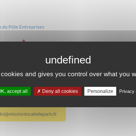
 du Pôle Entreprises
 cookies and gives you control over what you w
tactez-Nous
K, accept all
Deny all cookies
Personalize
Privacy 
Cliquer ici :
oi@missionlocaledeparis.fr