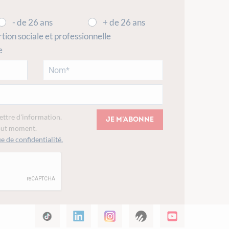
- de 26 ans
+ de 26 ans
rtion sociale et professionnelle
e
lettre d'information.
Je m'abonne
tout moment.
e de confidentialité.