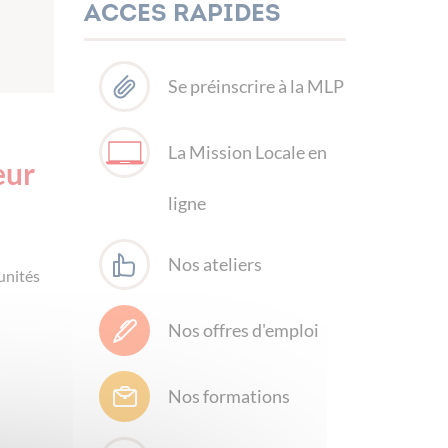
Acces rapides
Se préinscrire à la MLP
La Mission Locale en
eur
ligne
Nos ateliers
unités
Nos offres d'emploi
Nos formations