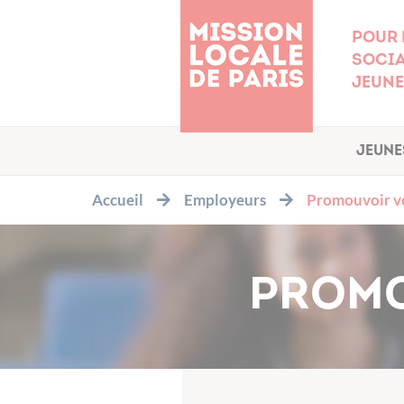
Cookies management panel
Pour 
socia
jeune
Jeune
Accueil
Employeurs
Promouvoir vo
PROMO