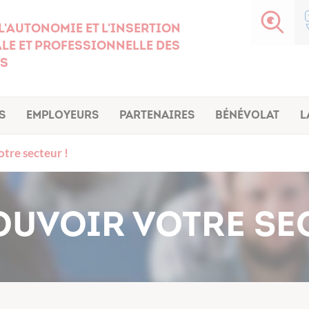
l'autonomie et l'insertion
le et professionnelle des
s
s
Employeurs
Partenaires
Bénévolat
L
tre secteur !
UVOIR VOTRE SEC