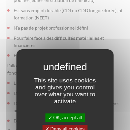
pour les jeunes en situation de handicap)
Est sans emploi durable (CDI ou CDD longue durée), ni
formation (
NEET
)
N’a
pas de projet
professionnel défini
Pour faire face à des
difficultés matérielles
et
financières
Etre prêt à s’engager à suivre le programme
L’allocation pourra aller jusqu’à
528 euros par mois
en
fonction de :
This site uses cookies
L’ âge
and gives you control
Des ressources
over what you want to
activate
Du statut (détaché fiscalement ou rattaché à un foyer
aux revenus modestes)
OK, accept all
Du respect des engagements
Deny all cookies