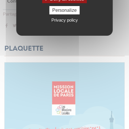
Contactez votre conseillèr.e Mission Locale
Personalize
Partager sur :
Privacy policy
Plaquette