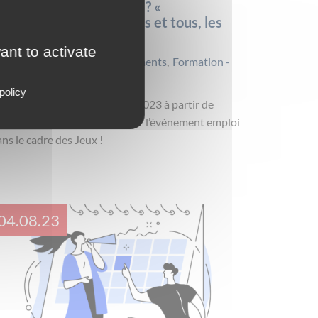
u recherches un emploi ? «
pportunités pour toutes et tous, les
eux recrutent »
ant to activate
Alternance
,
Emploi
,
Evénements
,
Formation -
rientation
policy
endez-vous le 26 septembre 2023 à partir de
0h00 à la Cité du Cinéma pour l’événement emploi
ns le cadre des Jeux !
04.08.23