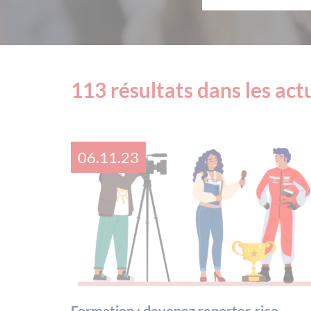
113 résultats dans les
act
06.11.23
Formation : devenez reporter·rice