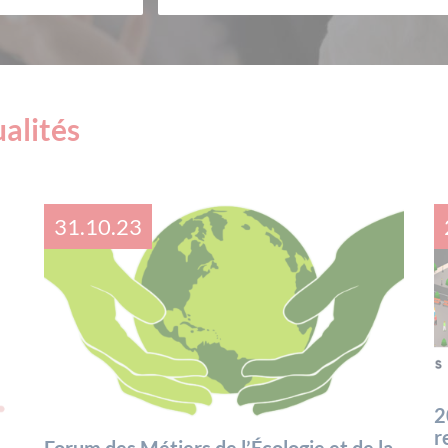
ualités
31.10.23
2
r
Forum des Métiers de l’Écologie et de la