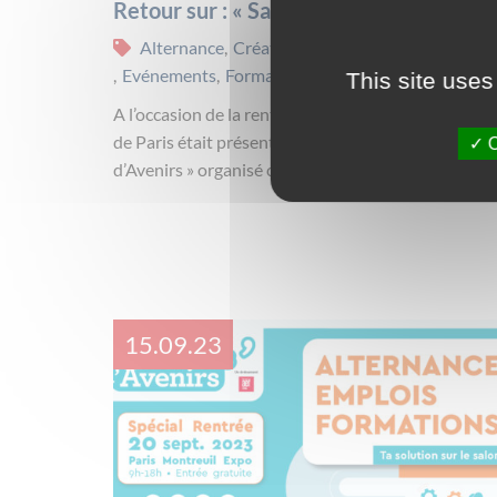
Retour sur : « Salon Jeunes d’Avenirs »
Alternance
,
Création d'activité
,
Emploi
,
Evénements
,
Formation - Orientation
This site uses
A l’occasion de la rentrée scolaire, la Mission Local
de Paris était présente sur le « Salon Jeunes
O
d’Avenirs » organisé ce mercredi 20 septembre 202
15.09.23