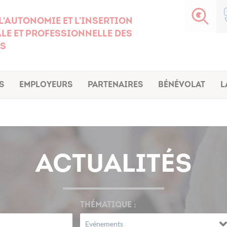
l'autonomie et l'insertion
le et professionnelle des
s
s
Employeurs
Partenaires
Bénévolat
L
ACTUALITÉS
THÉMATIQUE :