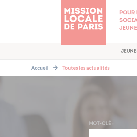
Cookies management panel
Pour 
socia
jeune
Jeune
Accueil
Toutes les actualités
MOT-CLÉ :