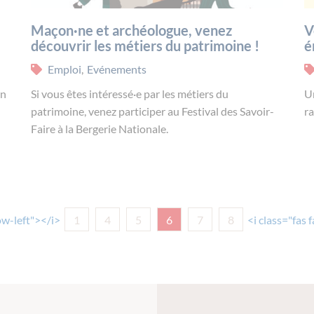
Maçon·ne et archéologue, venez
V
découvrir les métiers du patrimoine !
é
Emploi
,
Evénements
in
Si vous êtes intéressé·e par les métiers du
Un
patrimoine, venez participer au Festival des Savoir-
ra
Faire à la Bergerie Nationale.
ow-left"></i>
1
4
5
6
7
8
<i class="fas 