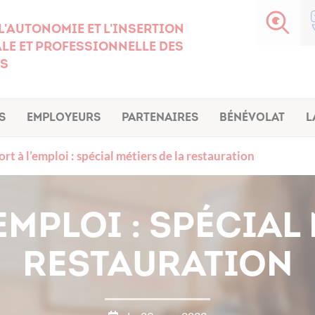
l'autonomie et l'insertion
le et professionnelle des
s
s
Employeurs
Partenaires
Bénévolat
L
rt à l’emploi : spécial métiers de la restauration
EMPLOI : SPÉCIAL
RESTAURATION