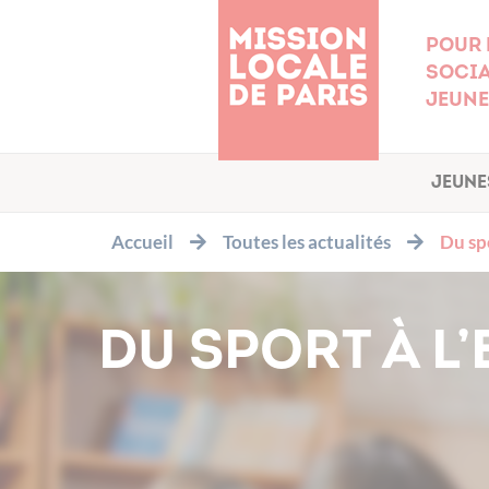
Cookies management panel
Pour 
socia
jeune
Jeune
Accueil
Toutes les actualités
Du spo
DU SPORT À L’