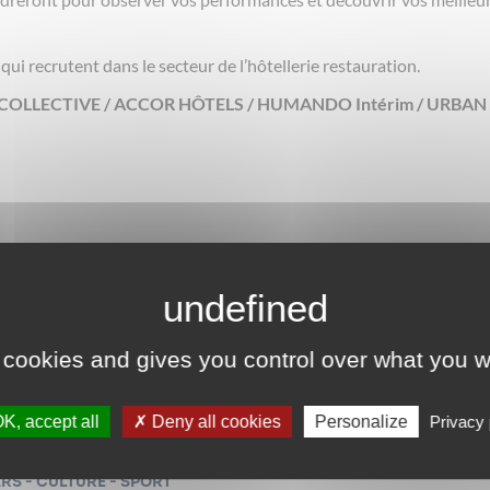
qui recrutent dans le secteur de l’hôtellerie restauration.
LLECTIVE / ACCOR HÔTELS / HUMANDO Intérim / URBAN
 vous ne soupçonnez pas !
 cookies and gives you control over what you w
compétences, pour échanger avec votre conseiller·ère !
ale.paris/toutes-les-offres-de-la-mlp/evenements/du-sport-a-lem
K, accept all
Deny all cookies
Personalize
Privacy 
IRS - CULTURE - SPORT