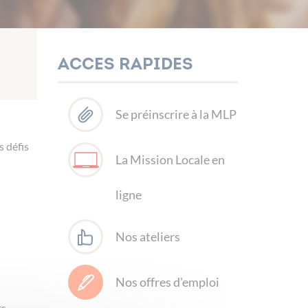
Acces rapides
Se préinscrire à la MLP
 défis
La Mission Locale en
ligne
Nos ateliers
Nos offres d'emploi
rs