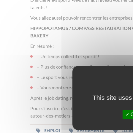
talents !
Vous allez aussi pouvoir rencontrer les entreprises 
HIPPOPOTAMUS / COMPASS RESTAURATION CO
BAKERY
En résumé :
– Un temps collectif et sportif !
– Plus de confiance pour aller vers l’entreprise.
– Le sport vous rendra plus dynamique.
– Vous montrerez des compétences, parfois que
This site uses
Après le job dating, remise de votre évaluation de 
Pour s’inscrire, c’est ici 👉
https://www.missionloc
O
autour-des-metiers-de-la-restauration-2/
EMPLOI
EVÉNEMENTS
LOIS