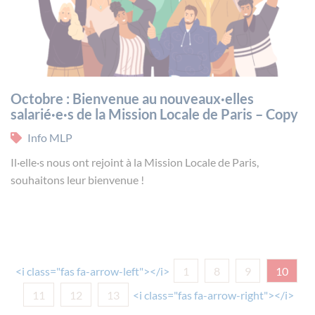
Octobre : Bienvenue au nouveaux·elles
salarié·e·s de la Mission Locale de Paris – Copy
Info MLP
Il·elle·s nous ont rejoint à la Mission Locale de Paris,
souhaitons leur bienvenue !
<i class="fas fa-arrow-left"></i>
1
8
9
10
11
12
13
<i class="fas fa-arrow-right"></i>