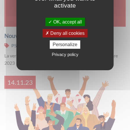
activate
OK, accept all
Deny all cookies
Nouvelle version I-Milo
Personalize
PSI
Privacy policy
La version 3.3 d’I-Milo a été mise en place le 15 novembre
2023
14.11.23