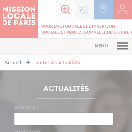
Cookies management panel
Pour l'autonomie et l'insertion
sociale et professionnelle des jeunes
MENU
Accueil
Toutes les actualités
ACTUALITÉS
MOT-CLÉ :