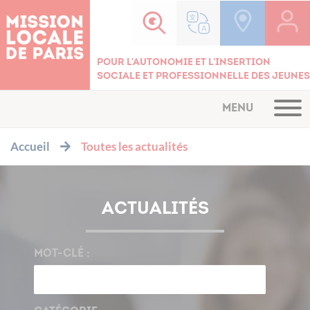
Cookies management panel
Pour l'autonomie et l'insertion
sociale et professionnelle des jeunes
MENU
Accueil
Toutes les actualités
ACTUALITÉS
MOT-CLÉ :