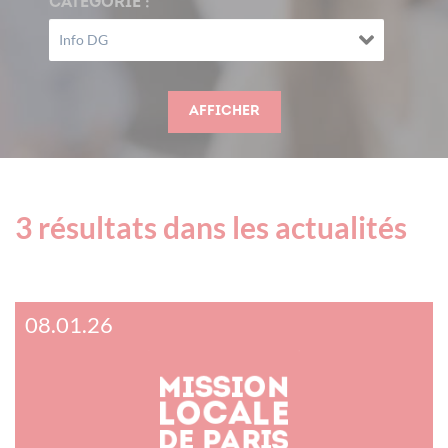
CATÉGORIE :
Afficher
3 résultats dans les
actualités
08.01.26