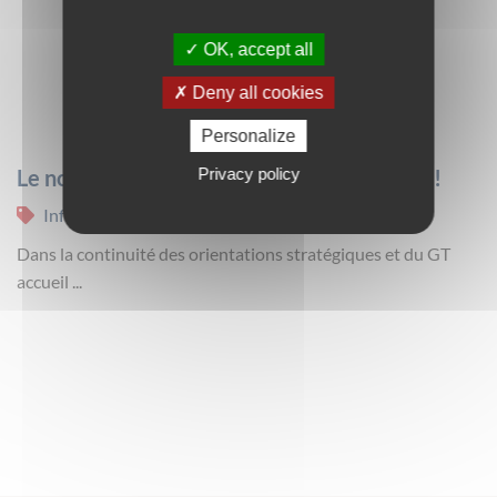
OK, accept all
Deny all cookies
Personalize
Privacy policy
Le nouveau dossier d’inscription est arrivé !
Info DG
Dans la continuité des orientations stratégiques et du GT
accueil ...