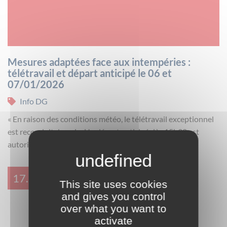
Mesures adaptées face aux intempéries :
télétravail et départ anticipé le 06 et
07/01/2026
Info DG
« En raison des conditions météo, le télétravail exceptionnel
est reconduit demain. Un départ anticipé dès 15h30 est
autorisé aujourd’hui et demain. »
17.11.23
This site uses cookies
and gives you control
over what you want to
activate