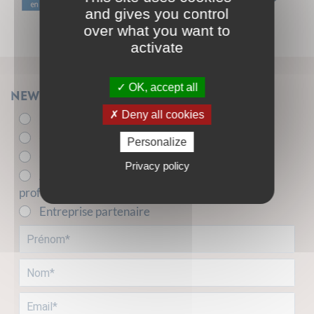
and gives you control
over what you want to
activate
OK, accept all
Newsletter
Deny all cookies
Élu.e
- de 26 ans
Personalize
+ de 26 ans
Privacy policy
Acteur.trice de l'insertion sociale et
professionnelle
Entreprise partenaire