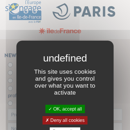
Newsletter
Élu.e
This site uses cookies
- de 26 ans
and gives you control
+ de 26 ans
over what you want to
Acteur.trice de l'insertion sociale et
activate
professionnelle
Entreprise partenaire
OK, accept all
Deny all cookies