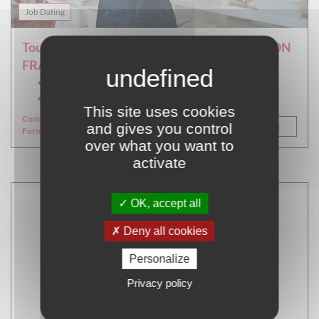
Job Dating
Tous les métiers de la vente avec GENERATION
FRANCE !
Soleil - 93 rue Jeanne d'Arc - 75013 Paris
Le 01.09.2026 11:00 - 12:00
This site uses cookies
Commerce, Vente et Grande
and gives you control
Farouk HAMADOUCHE
distribution
Formation courte
over what you want to
activate
OK, accept all
Deny all cookies
Personalize
Privacy policy