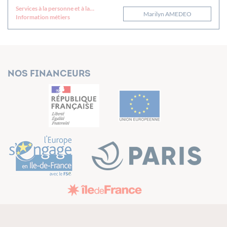
Services à la personne et à la
Marilyn AMEDEO
collectivité
Information métiers
Nos financeurs