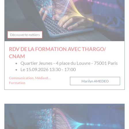
Découverte métiers
RDV DE LA FORMATION AVEC THARGO/
CNAM
Quartier Jeunes - 4 place du Louvre - 75001 Paris
Le 15.09.2026 13:30 - 17:00
Communication, Média et
Marilyn AMEDEO
Multimédia
Formation