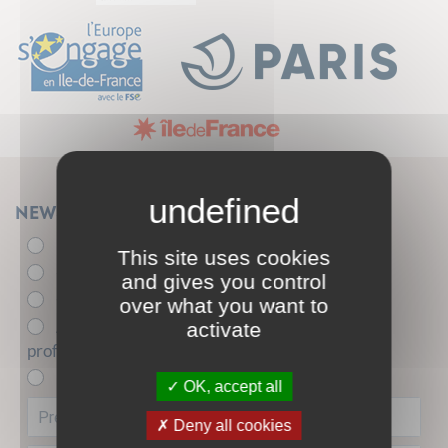
Newsletter
Élu.e
This site uses cookies
- de 26 ans
and gives you control
+ de 26 ans
over what you want to
Acteur.trice de l'insertion sociale et
activate
professionnelle
Entreprise partenaire
OK, accept all
Deny all cookies