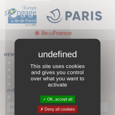
Newsletter
Élu.e
This site uses cookies
- de 26 ans
and gives you control
+ de 26 ans
over what you want to
Acteur.trice de l'insertion sociale et
activate
professionnelle
Entreprise partenaire
OK, accept all
Deny all cookies