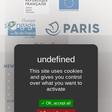
Newsletter
This site uses cookies
Élu.e
and gives you control
- de 26 ans
over what you want to
+ de 26 ans
activate
Acteur.trice de l'insertion sociale et
professionnelle
OK, accept all
Entreprise partenaire