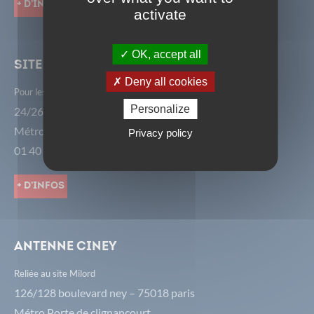
+ d'infos
activate
OK, accept all
Site avenir
Deny all cookies
Pour les 6ème, 7ème, 14ème, 15ème et 16ème arrondissements.
Personalize
24/26 rue de Châtillon - 75014 Paris
Métro Alésia
Privacy policy
01 40 52 77 30
+ d'infos
Antenne CiNey
Reliée au site Milord
126/128 boulevard ney – 75018 paris
Métro Porte de clignancourt