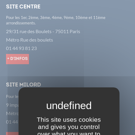
Site Centre
Pour les 1er, 2ème, 3ème, 4ème, 9ème, 10ème et 11ème
arrondissements.
29/31 rue des Boulets - 75011 Paris
Métro Rue des boulets
01 44 93 81 23
+ d'infos
Site Milord
Pour les 8ème, 17ème et 18ème arrondissements.
9 impasse Milord - 75018 Paris
Métro Porte de St Ouen
This site uses cookies
01 44 85 01 18
and gives you control
over what you want to