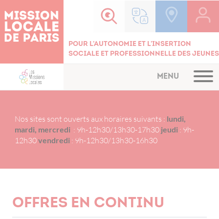
Cookies management panel
Pour l'autonomie et l'insertion
sociale et professionnelle des jeunes
MENU
Nos sites sont ouverts aux horaires suivants :
lundi,
mardi, mercredi
: 9h-12h30/13h30-17h30
jeudi
: 9h-
12h30
vendredi
: 9h-12h30/13h30-16h30
Offres en continu