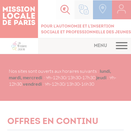
Cookies management panel
Pour l'autonomie et l'insertion
sociale et professionnelle des jeunes
MENU
Nos sites sont ouverts aux horaires suivants :
lundi,
mardi, mercredi
: 9h-12h30/13h30-17h30
jeudi
: 9h-
12h30
vendredi
: 9h-12h30/13h30-16h30
Offres en continu