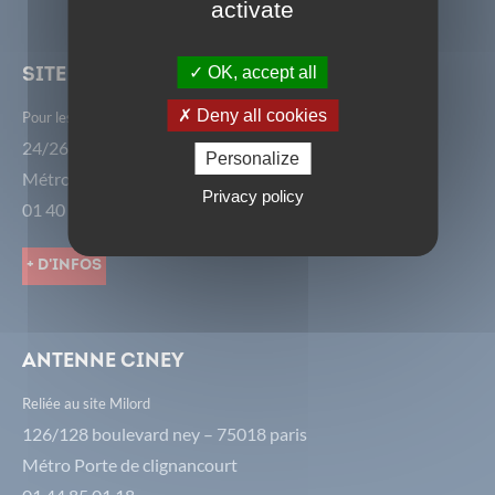
activate
OK, accept all
Site avenir
Deny all cookies
Pour les 6ème, 7ème, 14ème, 15ème et 16ème arrondissements.
24/26 rue de Châtillon - 75014 Paris
Personalize
Métro Alésia
Privacy policy
01 40 52 77 30
+ d'infos
Antenne CiNey
Reliée au site Milord
126/128 boulevard ney – 75018 paris
Métro Porte de clignancourt