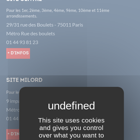
Pour les 1er, 2ème, 3ème, 4ème, 9ème, 10ème et 11ème
arrondissements.
29/31 rue des Boulets - 75011 Paris
Métro Rue des boulets
01 44 93 81 23
+ d'infos
Site Milord
Pour les 8ème, 17ème et 18ème arrondissements.
9 impasse Milord - 75018 Paris
Métro Porte de St Ouen
01 44 85 01 18
This site uses cookies
and gives you control
over what you want to
+ d'infos