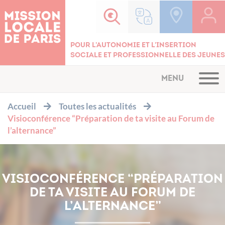
Cookies management panel
Pour l'autonomie et l'insertion
sociale et professionnelle des jeunes
MENU
Accueil
Toutes les actualités
Visioconférence “Préparation de ta visite au Forum de
l’alternance”
VISIOCONFÉRENCE “PRÉPARATION
DE TA VISITE AU FORUM DE
L’ALTERNANCE”