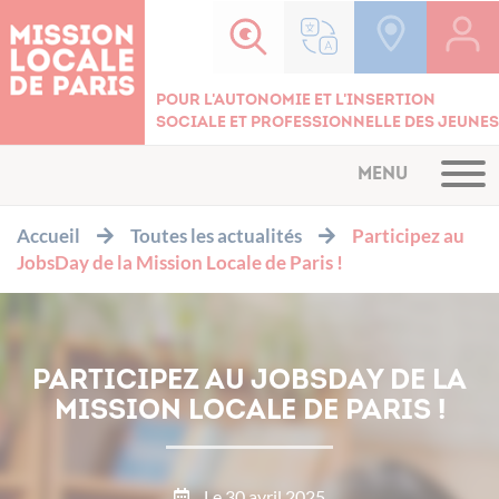
Cookies management panel
Pour l'autonomie et l'insertion
sociale et professionnelle des jeunes
MENU
Accueil
Toutes les actualités
Participez au
JobsDay de la Mission Locale de Paris !
PARTICIPEZ AU JOBSDAY DE LA
MISSION LOCALE DE PARIS !
Le 30 avril 2025