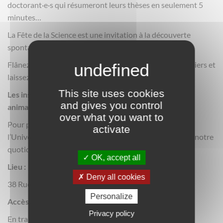
doctorant·e·s qui résumeront leurs thèses en seulement 5
minutes…
La Fête de la Science est une invitation à la découverte
spontanée !
Flânez d’un stand à l’autre, expérimentez différents ateliers et
laissez-vous surprendre par des activités interactives.
This site uses cookies
Les inscriptions sont recommandées pour certaines
and gives you control
animations, elles ne sont pas obligatoires !
over what you want to
Pour plus d’information 👉
Fête de la Science 2024 à
activate
l’Université Paris Nanterre : des recherches proches de notre
quotidien | Fête de la science (fetedelascience.fr)
OK, accept all
Lieu :
Deny all cookies
38 Rue Kléber, 92050 Nanterre
Personalize
Accès :
Privacy policy
En transports : station Nanterre Université (RER A /