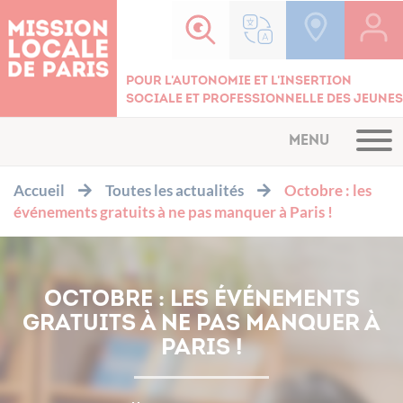
Cookies management panel
Pour l'autonomie et l'insertion
sociale et professionnelle des jeunes
MENU
Accueil
Toutes les actualités
Octobre : les
événements gratuits à ne pas manquer à Paris !
OCTOBRE : LES ÉVÉNEMENTS
GRATUITS À NE PAS MANQUER À
PARIS !