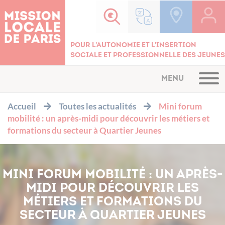
Cookies management panel
Pour l'autonomie et l'insertion
sociale et professionnelle des jeunes
MENU
Accueil
Toutes les actualités
Mini forum
mobilité : un après-midi pour découvrir les métiers et
formations du secteur à Quartier Jeunes
MINI FORUM MOBILITÉ : UN APRÈS-
MIDI POUR DÉCOUVRIR LES
MÉTIERS ET FORMATIONS DU
SECTEUR À QUARTIER JEUNES