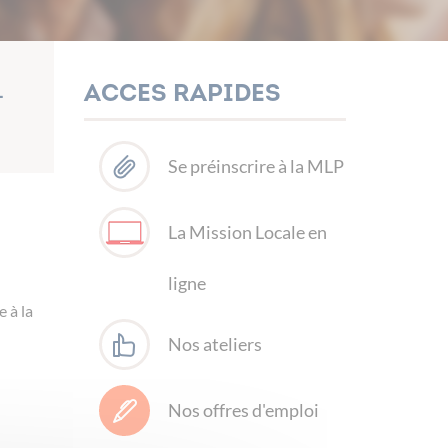
Acces rapides
-
Se préinscrire à la MLP
La Mission Locale en
ligne
e à la
Nos ateliers
Nos offres d'emploi