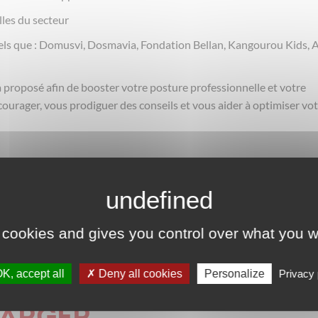
lles du secteur
els que : Domusvi, Dosmavia, Fondation Bellan, Kangourou Kids,
proposé afin de booster votre posture professionnelle et votre
ncourager, vous prodiguer des conseils et vous aider à optimiser vo
t Neuf
 cookies and gives you control over what you w
ATION - ORIENTATION
K, accept all
Deny all cookies
Personalize
Privacy 