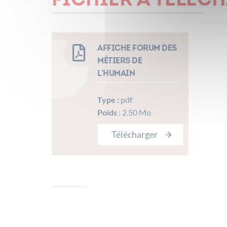
FICHIER À TÉLÉC
affiche forum des
métiers de
l’humain
Type :
pdf
Poids :
2.50 Mo
Télécharger