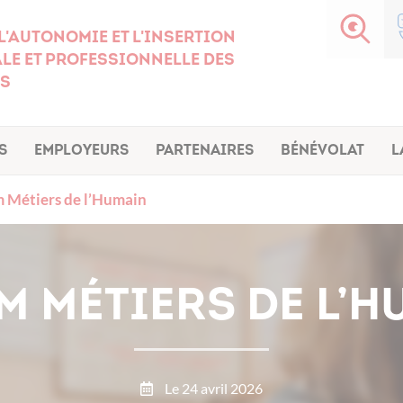
l'autonomie et l'insertion
le et professionnelle des
s
s
Employeurs
Partenaires
Bénévolat
L
 Métiers de l’Humain
M MÉTIERS DE L’H
Le 24 avril 2026