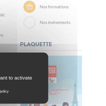
Nos formations
 ABC
Nos événements
tre
Plaquette
ant to activate
policy