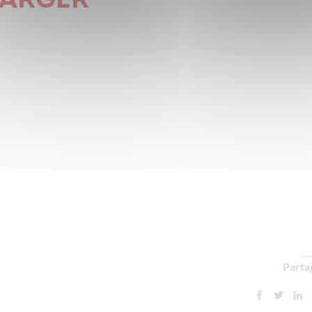
HARGER
Partag