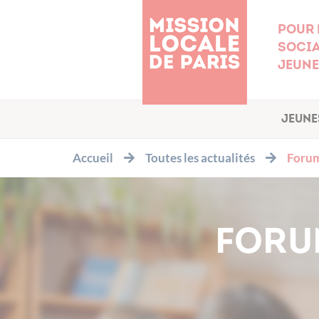
Cookies management panel
Pour 
socia
jeune
Jeune
Accueil
Toutes les actualités
Forum
FORU