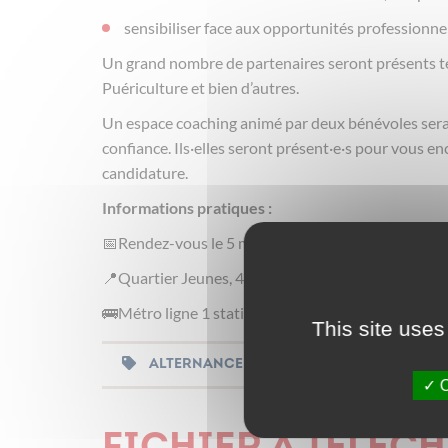
sensibiliser face aux opportunités professionne
Un grand nombre de partenaires seront présents t
Puériculture et bien d’autres.
Un espace coaching animé par deux bénévoles sera 
confiance. Ils·elles seront présent·e·s pour vous e
candidature.
Informations pratiques :
📅Rendez-vous le 5 mai, de 9h30 à 12h30
📍Quartier Jeunes, 4 Place du Louvre, 75001 Paris
🚌Métro ligne 1 station Rivoli, ligne 7 station Pon
This site uses
ALTERNANCE
EMPLOI
FORM
O