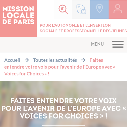
Cookies management panel
Pour l'autonomie et l'insertion
sociale et professionnelle des jeunes
MENU
Accueil
Toutes les actualités
Faites
entendre votre voix pour l’avenir de l’Europe avec «
Voices for Choices » !
FAITES ENTENDRE VOTRE VOIX
POUR L’AVENIR DE L’EUROPE AVEC «
VOICES FOR CHOICES » !