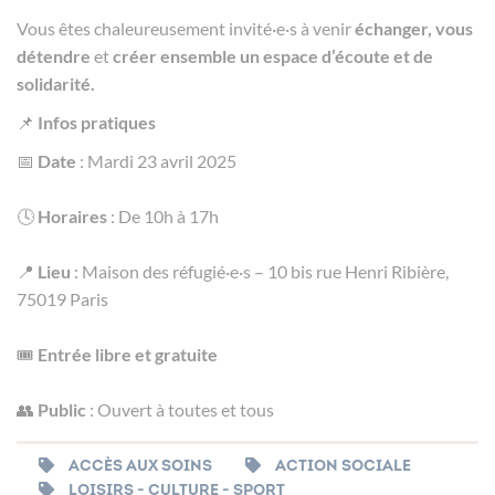
Vous êtes chaleureusement invité·e·s à venir
échanger, vous
détendre
et
créer ensemble un espace d’écoute et de
solidarité.
📌
Infos pratiques
📅
Date
: Mardi 23 avril 2025
🕓
Horaires
: De 10h à 17h
📍
Lieu
: Maison des réfugié·e·s – 10 bis rue Henri Ribière,
75019 Paris
🎟️
Entrée libre et gratuite
👥
Public
: Ouvert à toutes et tous
ACCÈS AUX SOINS
ACTION SOCIALE
LOISIRS - CULTURE - SPORT