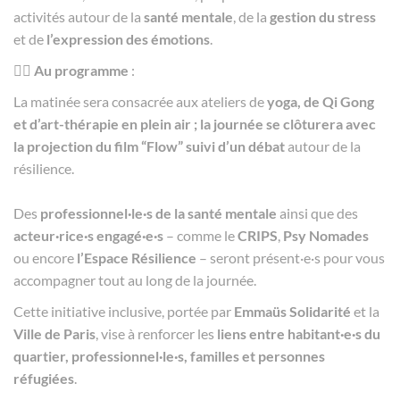
activités autour de la
santé mentale
, de la
gestion du stress
et de
l’expression des émotions
.
🧘‍♀️
Au programme
:
La matinée sera consacrée aux ateliers de
yoga, de
Qi Gong
et d’
art-thérapie en plein air ; la journée se clôturera avec
la projection du film “Flow” suivi d’un
débat
autour de la
résilience.
Des
professionnel·le·s de la santé mentale
ainsi que des
acteur·rice·s engagé·e·s
– comme le
CRIPS
,
Psy Nomades
ou encore
l’Espace Résilience
– seront présent·e·s pour vous
accompagner tout au long de la journée.
Cette initiative inclusive, portée par
Emmaüs Solidarité
et la
Ville de Paris
, vise à renforcer les
liens entre habitant·e·s du
quartier, professionnel·le·s, familles et personnes
réfugiées
.