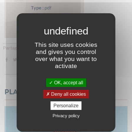
Type :
pdf
Poids :
89.11 ko
Télécharger
This site uses cookies
Partager sur :
and gives you control
over what you want to
activate
OK, accept all
Plaquette
Deny all cookies
Personalize
Privacy policy