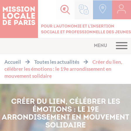
Cookies management panel
Pour l'autonomie et l'insertion
sociale et professionnelle des jeunes
MENU
Accueil
Toutes les actualités
Créer du lien,
célébrer les émotions : le 19e arrondissement en
mouvement solidaire
CRÉER DU LIEN, CÉLÉBRER LES
ÉMOTIONS : LE 19E
ARRONDISSEMENT EN MOUVEMENT
SOLIDAIRE