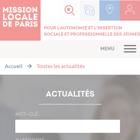
Cookies management panel
Pour l'autonomie et l'insertion
sociale et professionnelle des jeunes
MENU
Accueil
Toutes les actualités
ACTUALITÉS
MOT-CLÉ :