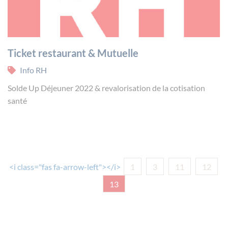
Ticket restaurant & Mutuelle
Info RH
Solde Up Déjeuner 2022 & revalorisation de la cotisation
santé
<i class="fas fa-arrow-left"></i>
1
3
11
12
13