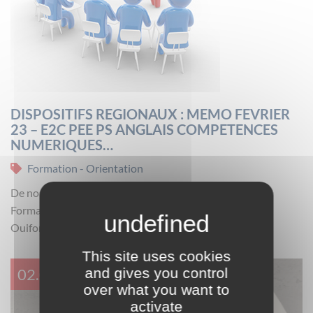
DISPOSITIFS REGIONAUX : MEMO FEVRIER
23 – E2C PEE PS ANGLAIS COMPETENCES
NUMERIQUES…
Formation - Orientation
De nombreuses places sont accessibles via le Mémo
Formation Dispositifs Régionaux Février 2023 : Liens
Ouiform, dates de réunions d'information collectives.
This site uses cookies
and gives you control
02.02.23
over what you want to
activate