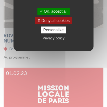
OK, accept all
Deny all cookies
Personalize
RDV DE LA FORMATION METIERS DU
Privacy policy
NUMERIQUE LE 14 FEVRIER AU QJ
Formation - Orientation
Au programme :
01.02.23