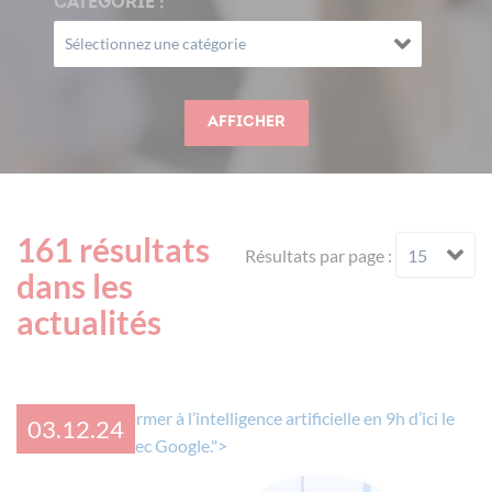
CATÉGORIE :
Afficher
161 résultats
Résultats par page :
dans les
actualités
✍Défi IA : se former à l’intelligence artificielle en 9h d’ici le
03.12.24
31 décembre avec Google.">