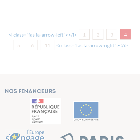
<i class="fas fa-arrow-left"></i>
1
2
3
4
5
6
11
<i class="fas fa-arrow-right"></i>
Nos financeurs