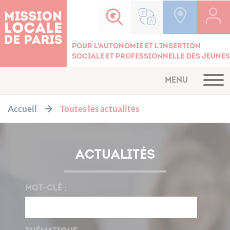
Cookies management panel
Pour l'autonomie et l'insertion
sociale et professionnelle des jeunes
MENU
Accueil
Toutes les actualités
ACTUALITÉS
MOT-CLÉ :