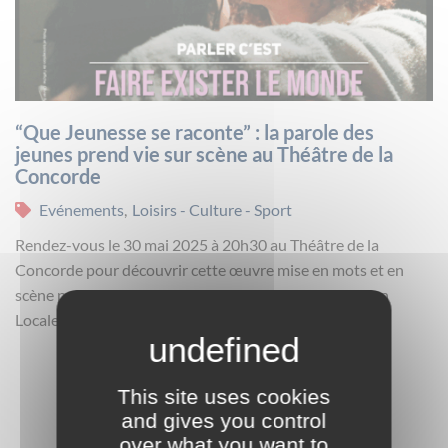
“Que Jeunesse se raconte” : la parole des
jeunes prend vie sur scène au Théâtre de la
Concorde
Evénements
,
Loisirs - Culture - Sport
Rendez-vous le 30 mai 2025 à 20h30 au Théâtre de la
Concorde pour découvrir cette œuvre mise en mots et en
scène par Laureline Kuntz avec les jeunes de la Mission
Locale de Pa...
This site uses cookies
and gives you control
over what you want to