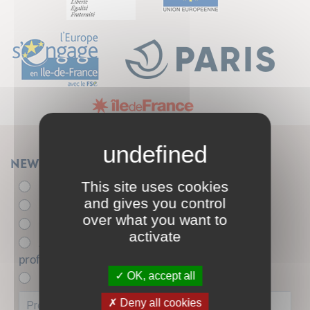
Newsletter
This site uses cookies
Élu.e
and gives you control
- de 26 ans
over what you want to
+ de 26 ans
activate
Acteur.trice de l'insertion sociale et
professionnelle
OK, accept all
Entreprise partenaire
Deny all cookies