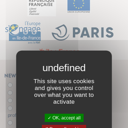
Newsletter
This site uses cookies
Élu.e
and gives you control
- de 26 ans
over what you want to
+ de 26 ans
activate
Acteur.trice de l'insertion sociale et
professionnelle
OK, accept all
Entreprise partenaire