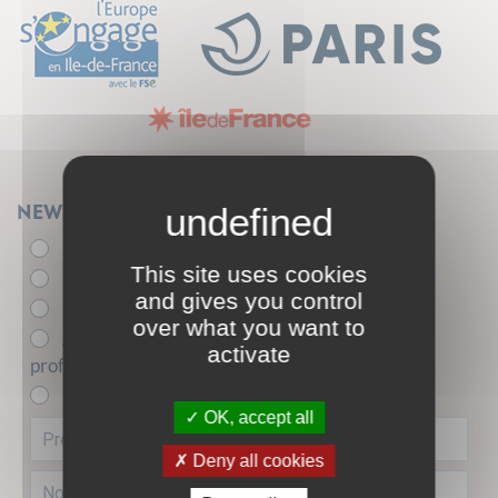
Newsletter
Élu.e
This site uses cookies
- de 26 ans
and gives you control
+ de 26 ans
over what you want to
Acteur.trice de l'insertion sociale et
activate
professionnelle
Entreprise partenaire
OK, accept all
Deny all cookies