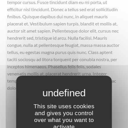
tempor cursus. Fusce tincidunt diam eu mi porta, ut
efficitur nisl tincidunt. Donec a tellus sed erat sollicitudin
finibus. Quisque dapibus dui nunc, in aliquet mauris
placerat et. Vestibulum sapien turpis, blandit et mollis at,
auctor sit amet sapien. Pellentesque dolor elit, cursus nec
hendrerit sed, tristique id arcu. Nulla facilisi. Mauris
congue, nulla at pellentesque feugiat, massa massa auctor
tellus, eu egestas magna purus quis nunc. Class aptent
taciti sociosqu ad litora torquent per conubia nostra, per
inceptos himenaeos. Phasellus felis felis, sodales
venenatis mollis at, placerat hendrerit urna. Integer
tempor porta lorem non mollis. Suspendisse convallis ac
dolor a blandit.
Bouton #1
This site uses cookies
and gives you control
over what you want to
Bouton #2
activate