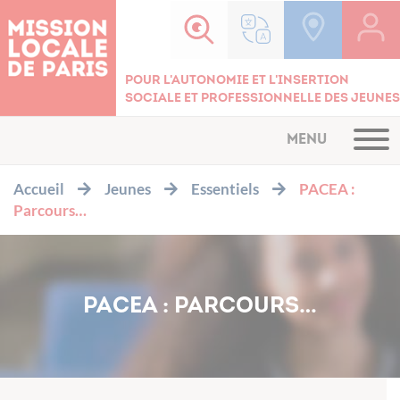
Cookies management panel
Pour l'autonomie et l'insertion
sociale et professionnelle des jeunes
MENU
Accueil
Jeunes
Essentiels
PACEA :
Parcours…
PACEA : PARCOURS…