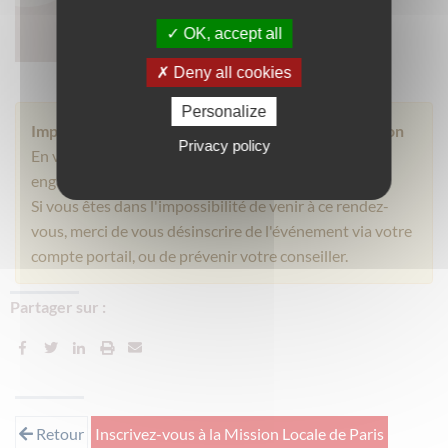
Télécharger
OK, accept all
Deny all cookies
Personalize
Important pour les événements ouverts à inscription
Privacy policy
En vous inscrivant à cet événement, vous vous êtes
engagé.e à y participer.
Si vous êtes dans l'impossibilité de venir à ce rendez-
vous, merci de vous désinscrire de l'événement via votre
compte portail, ou de prévenir votre conseiller.
Partager sur :
Retour
Inscrivez-vous à la Mission Locale de Paris