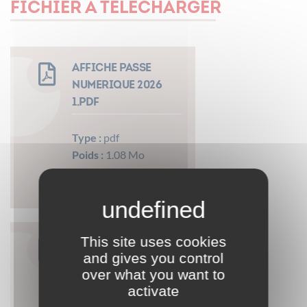
FICHIER À TÉLÉCHARGER
Affiche passe
numerique 2026
1.pdf
Type :
pdf
Poids :
1.08 Mo
Télécharger
This site uses cookies
FYER
and gives you control
over what you want to
Type :
pdf
activate
Poids :
308.80 ko