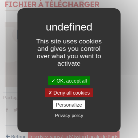
FICHIER À TÉLÉCHARGER
flyer declic code
de la route.pdf
This site uses cookies
and gives you control
over what you want to
Type :
pdf
activate
Poids :
330.73 ko
Télécharger
OK, accept all
Deny all cookies
Partager sur :
Personalize
Privacy policy
Retour
Inscrivez-vous à la Mission Locale de Paris