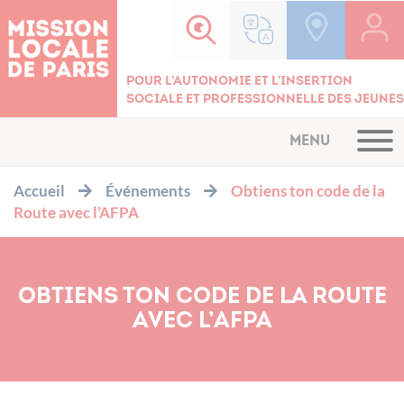
Cookies management panel
Pour l'autonomie et l'insertion
sociale et professionnelle des jeunes
MENU
Accueil
Événements
Obtiens ton code de la
Route avec l’AFPA
OBTIENS TON CODE DE LA ROUTE
AVEC L’AFPA