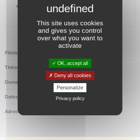
11h30-13h00
:
FORUM PARISIEN
TRANSPORT LOGISTIQUE – N° 675332
This site uses cookies
and gives you control
over what you want to
activate
Pilotes de l'événement :
Gladys BOISSERON
OK, accept all
Thématique :
Forum, Salon
Deny all cookies
Domaine :
Transport et Logistique
Personalize
Dates :
10.06.2026 - 09:30 - 13:00
Privacy policy
Adresse :
4 Place du Louvre, Paris, France
Leaflet
|
©
OpenStreetMap
+
−