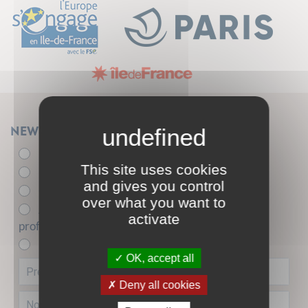
Newsletter
Élu.e
This site uses cookies
- de 26 ans
and gives you control
+ de 26 ans
over what you want to
Acteur.trice de l'insertion sociale et
activate
professionnelle
Entreprise partenaire
OK, accept all
Deny all cookies