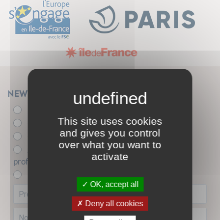
Newsletter
Élu.e
This site uses cookies
- de 26 ans
and gives you control
+ de 26 ans
over what you want to
Acteur.trice de l'insertion sociale et
activate
professionnelle
Entreprise partenaire
OK, accept all
Deny all cookies