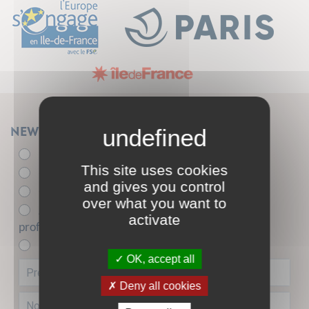
Newsletter
Élu.e
This site uses cookies
- de 26 ans
and gives you control
+ de 26 ans
over what you want to
Acteur.trice de l'insertion sociale et
activate
professionnelle
Entreprise partenaire
OK, accept all
Deny all cookies