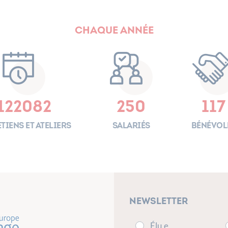
Chaque année
122082
250
117
tiens et ateliers
Salariés
Bénévol
Newsletter
Élu.e