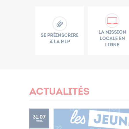
La Mission
Se préinscrire
Locale en
à la MLP
ligne
Actualités
31.07
2026