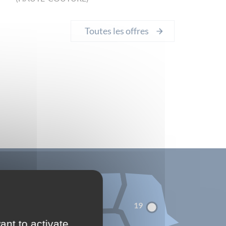
Toutes les offres
18
17
19
ant to activate