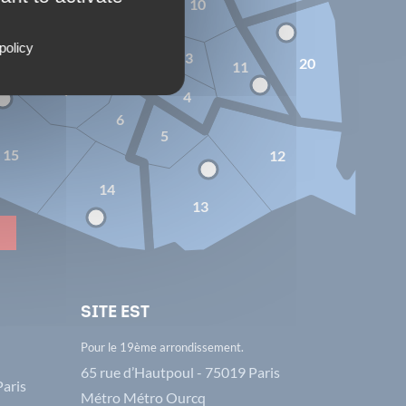
9
10
8
2
policy
3
1
20
11
7
4
6
5
15
12
14
13
Site Est
Pour le 19ème arrondissement.
65 rue d’Hautpoul - 75019 Paris
Paris
Métro Métro Ourcq