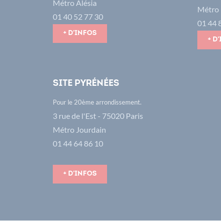
Métro Alésia
Métro 
01 40 52 77 30
01 44 
+ d'infos
+ d
Site Pyrénées
Pour le 20ème arrondissement.
3 rue de l'Est - 75020 Paris
Métro Jourdain
01 44 64 86 10
+ d'infos