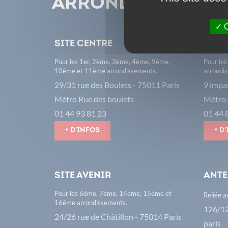
arrondissement
O
Site Centre
Site
Pour les 1er, 2ème, 3ème, 4ème, 9ème,
Pour le
10ème et 11ème arrondissements.
arrondi
29/31 rue des Boulets - 75011 Paris
9 impa
Métro Rue des boulets
Métro 
01 44 93 81 23
01 44 
+ d'infos
+ d
Site avenir
Ante
Pour les 6ème, 7ème, 14ème, 15ème et
Reliée a
16ème arrondissements.
126/12
24/26 rue de Châtillon - 75014 Paris
paris