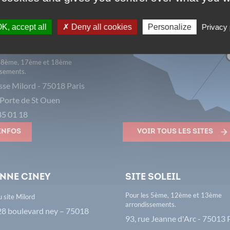
K, accept all
Deny all cookies
Personalize
Privacy 
16
 Milord
s 8ème, 17ème et 18ème
ssements.
sse Milord - 75018 Paris
Porte de St Ouen
85 01 18
'infos
Voir tous les sites
nne CiNey
Site Soleil
Pour les 5ème, 12ème et 13ème
u site Milord
arrondissements.
8 boulevard ney – 75018
93, rue Jeanne d'Arc - 75013 