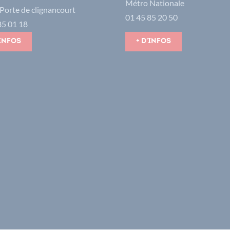
Métro Nationale
Porte de clignancourt
01 45 85 20 50
85 01 18
'infos
+ d'infos