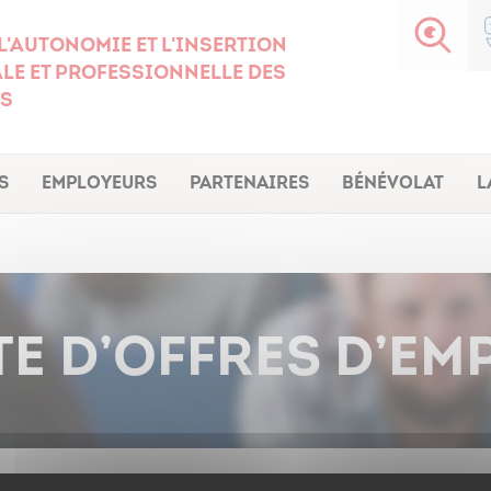
l'autonomie et l'insertion
le et professionnelle des
s
s
Employeurs
Partenaires
Bénévolat
L
TE D’OFFRES D’EM